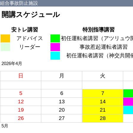
組合事故防止施設
開講スケジュール
安トレ講習
特別指導講習
アドバイス
初任運転者講習（アツリュウ
リーダー
事故惹起運転者講習
初任運転者講習（神交共開
2026年4月
日
月
火
5
6
7
12
13
14
19
20
21
26
27
28
5月