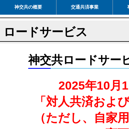
神交共の概要
交通共済事業
ロードサービス
神交共ロードサー
2025年10
「対人共済およ
（ただし、自家